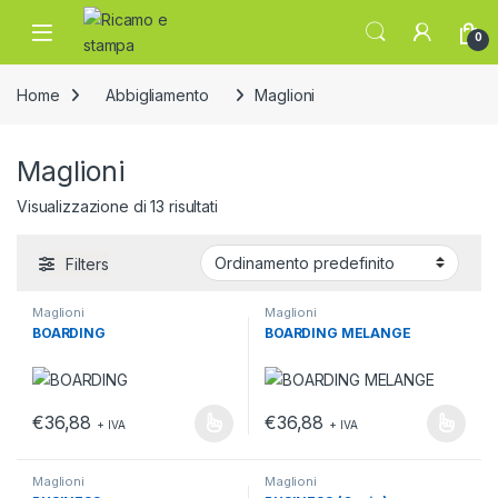
Skip to navigation
Skip to content
Open
0
Home
Abbigliamento
Maglioni
Maglioni
Visualizzazione di 13 risultati
Filters
Maglioni
Maglioni
BOARDING
BOARDING MELANGE
€
36,88
€
36,88
+ IVA
+ IVA
Questo prodotto ha più varianti. Le opzioni possono essere scelt
Questo prodotto ha più varianti.
Maglioni
Maglioni