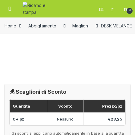
Skip to navigation
Skip to content
Open
0
Home
Abbigliamento
Maglioni
DESK MELANGE
💰 Scaglioni di Sconto
Quantità
Sconto
Prezzo/pz
0+ pz
Nessuno
€23,25
ℹ️ Gli sconti si applicano automaticamente in base alla quantità