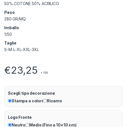
50% COTONE 50% ACRILICO
Peso
280 GR/MQ
Imballo
1/50
Taglie
S-M-L-XL-XXL-3XL
€
23,25
+ IVA
Scegli tipo decorazione
Stampa a colori
Ricamo
Logo Fronte
Neutro
Medio (Fino a 10×10 cm)