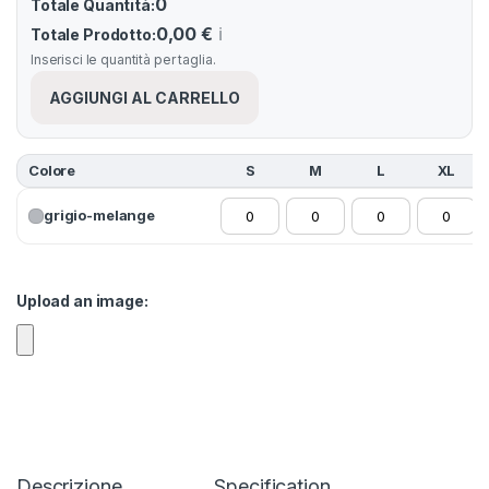
0
Totale Quantità:
0,00 €
ℹ️
Totale Prodotto:
Inserisci le quantità per taglia.
AGGIUNGI AL CARRELLO
Colore
S
M
L
XL
grigio-melange
Upload an image:
Descrizione
Specification