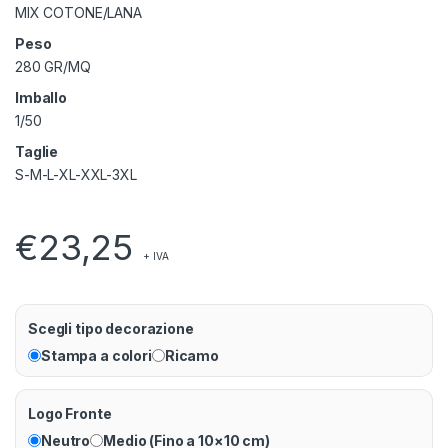
MIX COTONE/LANA
Peso
280 GR/MQ
Imballo
1/50
Taglie
S-M-L-XL-XXL-3XL
€
23,25
+ IVA
Scegli tipo decorazione
Stampa a colori
Ricamo
Logo Fronte
Neutro
Medio (Fino a 10×10 cm)