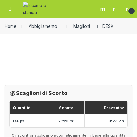
Skip to navigation
Skip to content
Open
0
Home
Abbigliamento
Maglioni
DESK
💰 Scaglioni di Sconto
Quantità
Sconto
Prezzo/pz
0+ pz
Nessuno
€23,25
ℹ️ Gli sconti si applicano automaticamente in base alla quantità