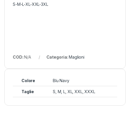
S-M-L-XL-XXL-3XL
COD:
N/A
Categoria:
Maglioni
Colore
Blu Navy
Taglie
S, M, L, XL, XXL, XXXL