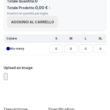
0
Totale Quantità:
0,00 €
ℹ️
Totale Prodotto:
Inserisci le quantità per taglia.
AGGIUNGI AL CARRELLO
Colore
S
M
L
XL
blu-navy
Upload an image:
Descrizione
Specification