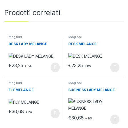
Prodotti correlati
Maglioni
Maglioni
DESK LADY MELANGE
DESK MELANGE
€
23,25
€
23,25
+ IVA
+ IVA
Questo prodotto ha più varianti. Le opzioni possono essere scelt
Questo prodotto ha più varianti.
Maglioni
Maglioni
FLY MELANGE
BUSINESS LADY MELANGE
€
30,68
+ IVA
Questo prodotto ha più varianti. Le opzioni possono essere scelt
€
30,68
+ IVA
Questo prodotto ha più varianti.