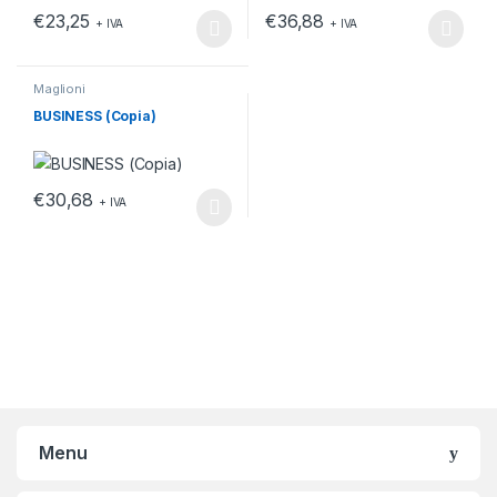
€
23,25
€
36,88
+ IVA
+ IVA
Questo prodotto ha più varianti. Le opzioni possono essere scelt
Questo prodotto ha più varianti.
Maglioni
BUSINESS (Copia)
€
30,68
+ IVA
Questo prodotto ha più varianti. Le opzioni possono essere scelt
Menu