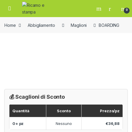
Skip to navigation
Skip to content
Open
0
Home
Abbigliamento
Maglioni
BOARDING
💰 Scaglioni di Sconto
Quantità
Sconto
Prezzo/pz
0+ pz
Nessuno
€36,88