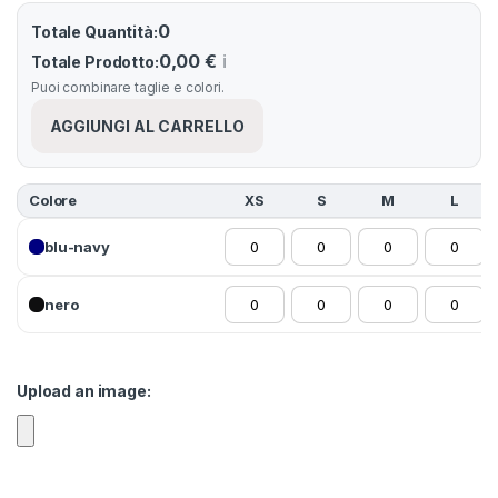
0
Totale Quantità:
0,00 €
ℹ️
Totale Prodotto:
Puoi combinare taglie e colori.
AGGIUNGI AL CARRELLO
Colore
XS
S
M
L
blu-navy
nero
Upload an image: