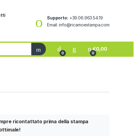
tti
Supporto:
+39.06.963.54.19
Email: info@ricamoestampa.com
€
0,00
0
0
sempre ricontattato prima della stampa
 ottimale!