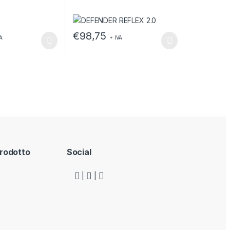
€
98,75
VA
+ IVA
odotto
no essere scelte nella pagina del prodotto
o ha più varianti. Le opzioni possono essere scelte nella pagina del
Questo prodotto ha più varianti. Le opzioni po
rodotto
Social
|
|