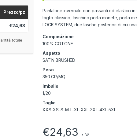
Pantalone invernale con passanti ed elastico in 
Prezzo/pz
taglio classico, taschino porta monete, porta met
LOCK SYSTEM, due tasche posteriori di cui una c
€24,63
Composizione
antità totale
100% COTONE
Aspetto
SATIN BRUSHED
Peso
350 GR/MQ
Imballo
1/20
Taglie
XXS-XS-S-M-L-XL-XXL-3XL-4XL-5XL
€
24,63
+ IVA