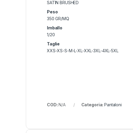
SATIN BRUSHED
Peso
350 GR/MQ
Imballo
1/20
Taglie
XXS-XS-S-M-L-XL-XXL-3XL-4XL-5XL
COD:
N/A
Categoria:
Pantaloni