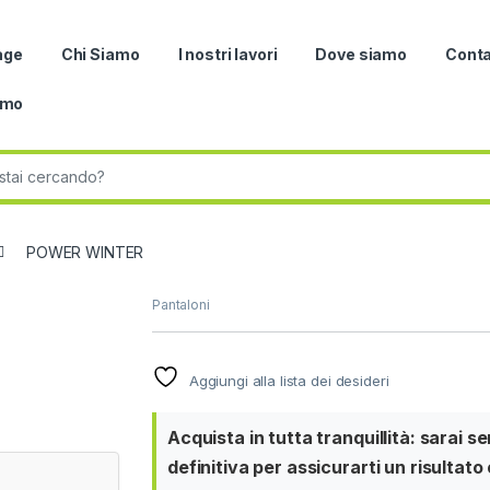
age
Chi Siamo
I nostri lavori
Dove siamo
Conta
omo
r:
POWER WINTER
Pantaloni
Aggiungi alla lista dei desideri
Acquista in tutta tranquillità: sarai 
definitiva per assicurarti un risultato