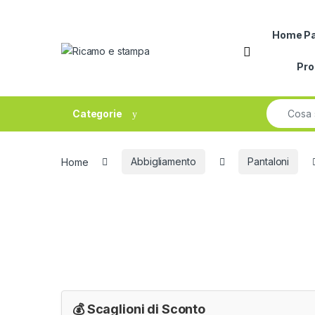
Skip to navigation
Skip to content
Home P
Open
Pr
Search fo
Categorie
Home
Abbigliamento
Pantaloni
💰 Scaglioni di Sconto