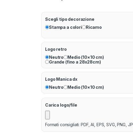
Scegli tipo decorazione
Stampa a colori
Ricamo
Logo retro
Neutro
Medio (10×10 cm)
Grande (fino a 28x28cm)
Logo Manica dx
Neutro
Medio (10×10 cm)
Carica logo/file
Formati consigliati: PDF, AI, EPS, SVG, PNG, JP