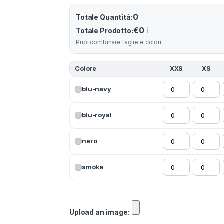
0
Totale Quantità:
€0
ℹ️
Totale Prodotto:
Puoi combinare taglie e colori.
Colore
XXS
XS
blu-navy
blu-royal
nero
smoke
Upload an image: