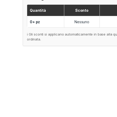
Quantità
Sconto
0+ pz
Nessuno
ℹ️ Gli sconti si applicano automaticamente in base alla qu
ordinata.