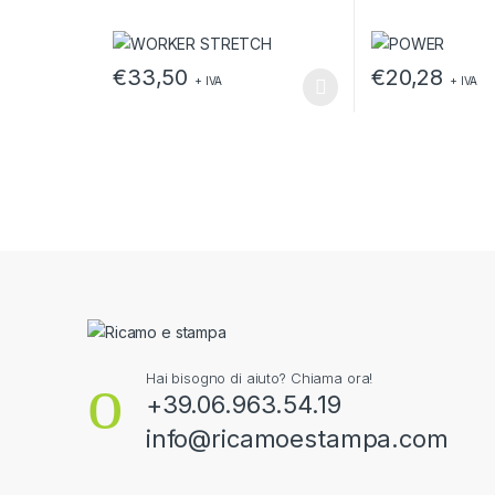
€
33,50
€
20,28
+ IVA
+ IVA
Questo prodotto ha più varianti. Le opzioni possono e
Questo prodotto h
Hai bisogno di aiuto? Chiama ora!
+39.06.963.54.19
info@ricamoestampa.com