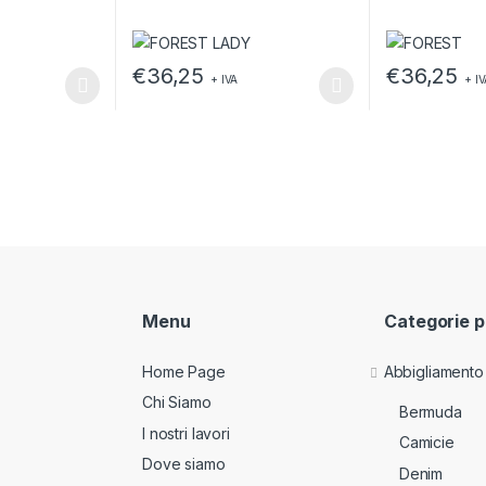
€
36,25
€
36,25
+ IVA
+ I
ssere scelte nella pagina del prodotto
a più varianti. Le opzioni possono essere scelte nella pagina del pr
Questo prodotto ha più varianti. Le opzioni posso
Questo prodott
Menu
Categorie p
Home Page
Abbigliamento
Chi Siamo
Bermuda
I nostri lavori
Camicie
Dove siamo
Denim