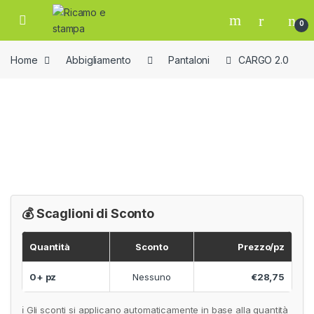
Skip to navigation
Skip to content
Open
0
Home
Abbigliamento
Pantaloni
CARGO 2.0
💰 Scaglioni di Sconto
Quantità
Sconto
Prezzo/pz
0+ pz
Nessuno
€28,75
ℹ️ Gli sconti si applicano automaticamente in base alla quantità