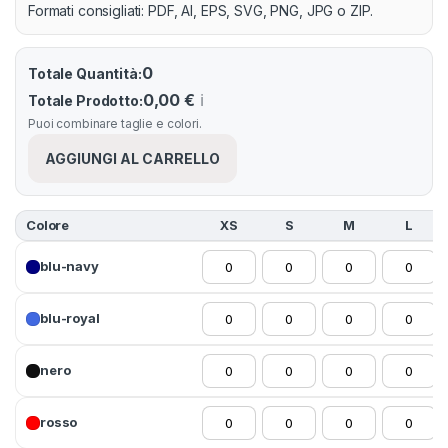
Formati consigliati: PDF, AI, EPS, SVG, PNG, JPG o ZIP.
0
Totale Quantità:
0,00 €
ℹ️
Totale Prodotto:
Puoi combinare taglie e colori.
AGGIUNGI AL CARRELLO
Colore
XS
S
M
L
blu-navy
blu-royal
nero
rosso