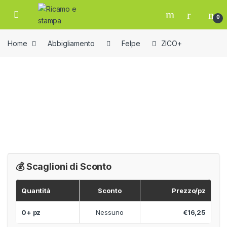
Skip to navigation
Skip to content
Open
0
Home
Abbigliamento
Felpe
ZICO+
💰 Scaglioni di Sconto
Quantità
Sconto
Prezzo/pz
0+ pz
Nessuno
€16,25