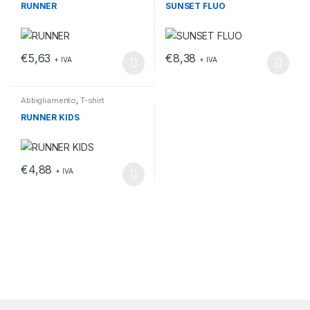
RUNNER
SUNSET FLUO
€
5,63
€
8,38
+ IVA
+ IVA
Questo prodotto ha più varianti. Le opzioni possono essere scelt
Questo prodotto ha più varianti.
Abbigliamento
,
T-shirt
RUNNER KIDS
€
4,88
+ IVA
Questo prodotto ha più varianti. Le opzioni possono essere scelt