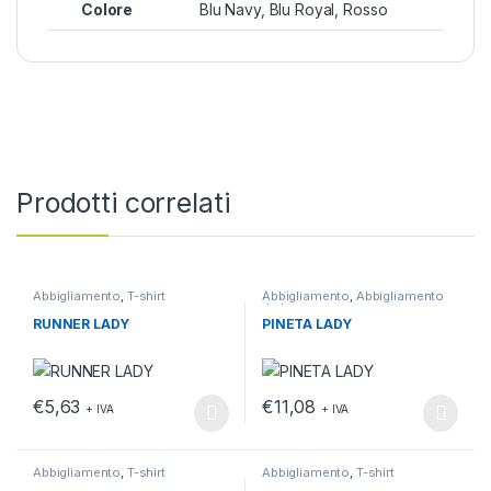
Colore
Blu Navy, Blu Royal, Rosso
Prodotti correlati
Abbigliamento
,
T-shirt
Abbigliamento
,
Abbigliamento
da lavoro
RUNNER LADY
PINETA LADY
€
5,63
€
11,08
+ IVA
+ IVA
Questo prodotto ha più varianti. Le opzioni possono essere scelt
Questo prodotto ha più varianti.
Abbigliamento
,
T-shirt
Abbigliamento
,
T-shirt