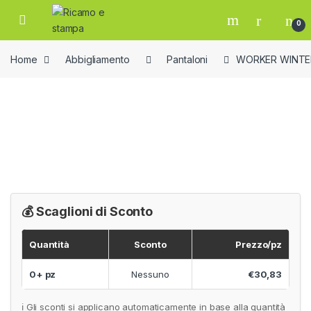
Skip to navigation
Skip to content
Open
0
Home
Abbigliamento
Pantaloni
WORKER WINTE
💰 Scaglioni di Sconto
Quantità
Sconto
Prezzo/pz
0+ pz
Nessuno
€30,83
ℹ️ Gli sconti si applicano automaticamente in base alla quantità