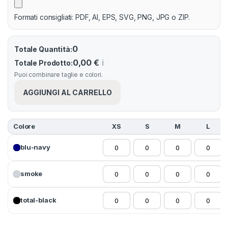
Formati consigliati: PDF, AI, EPS, SVG, PNG, JPG o ZIP.
0
Totale Quantità:
0,00 €
ℹ️
Totale Prodotto:
Puoi combinare taglie e colori.
AGGIUNGI AL CARRELLO
Colore
XS
S
M
L
blu-navy
smoke
total-black