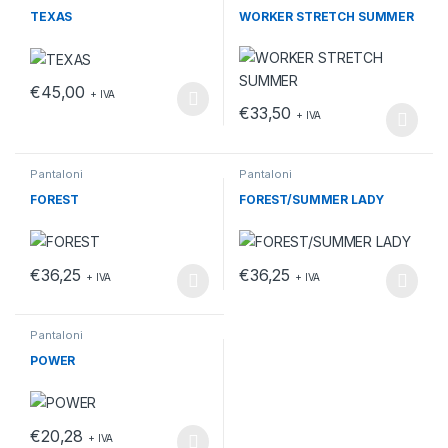
TEXAS
WORKER STRETCH SUMMER
€
45,00
+ IVA
Questo prodotto ha più varianti. Le opzioni possono essere scelt
€
33,50
+ IVA
Questo prodotto ha più varianti.
Pantaloni
Pantaloni
FOREST
FOREST/SUMMER LADY
€
36,25
€
36,25
+ IVA
+ IVA
Questo prodotto ha più varianti. Le opzioni possono essere scelt
Questo prodotto ha più varianti.
Pantaloni
POWER
€
20,28
+ IVA