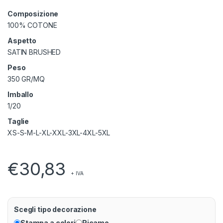
Composizione
100% COTONE
Aspetto
SATIN BRUSHED
Peso
350 GR/MQ
Imballo
1/20
Taglie
XS-S-M-L-XL-XXL-3XL-4XL-5XL
€
30,83
+ IVA
Scegli tipo decorazione
Stampa a colori
Ricamo