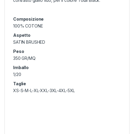
contrasto giallo fluo, per il colore Total Black.
Composizione
100% COTONE
Aspetto
SATIN BRUSHED
Peso
350 GR/MQ
Imballo
1/20
Taglie
XS-S-M-L-XL-XXL-3XL-4XL-5XL