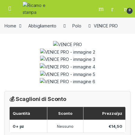
Skip to navigation
Skip to content
Open
0
Home
Abbigliamento
Polo
VENICE PRO
💰 Scaglioni di Sconto
Quantità
Sconto
Prezzo/pz
0+ pz
Nessuno
€14,50