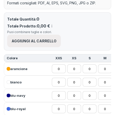
Formati consigliati: PDF, AI, EPS, SVG, PNG, JPG o ZIP.
0
Totale Quantità:
0,00 €
ℹ️
Totale Prodotto:
Puoi combinare taglie e colori.
AGGIUNGI AL CARRELLO
Colore
XXS
XS
S
M
arancione
bianco
blu-navy
blu-royal