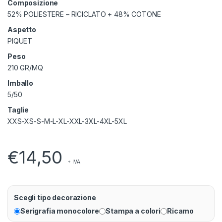
Composizione
52% POLIESTERE – RICICLATO + 48% COTONE
Aspetto
PIQUET
Peso
210 GR/MQ
Imballo
5/50
Taglie
XXS-XS-S-M-L-XL-XXL-3XL-4XL-5XL
€
14,50
+ IVA
Scegli tipo decorazione
Serigrafia monocolore
Stampa a colori
Ricamo