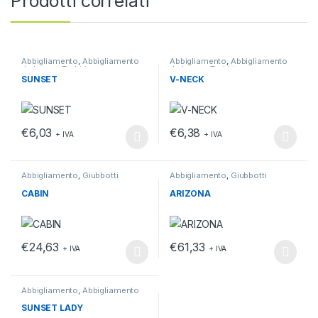
Prodotti correlati
Abbigliamento
,
Abbigliamento
Abbigliamento
,
Abbigliamento
da lavoro
,
T-shirt
da lavoro
,
T-shirt
SUNSET
V-NECK
€
6,03
€
6,38
+ IVA
+ IVA
Questo prodotto ha più varianti. Le opzioni possono essere scelt
Questo prodotto ha più varianti.
Abbigliamento
,
Giubbotti
Abbigliamento
,
Giubbotti
CABIN
ARIZONA
€
24,63
€
61,33
+ IVA
+ IVA
Questo prodotto ha più varianti. Le opzioni possono essere scelt
Questo prodotto ha più varianti.
Abbigliamento
,
Abbigliamento
da lavoro
,
T-shirt
SUNSET LADY