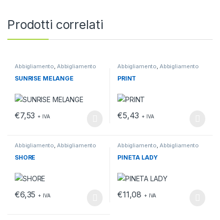
Prodotti correlati
Abbigliamento
,
Abbigliamento
Abbigliamento
,
Abbigliamento
da lavoro
,
T-shirt
da lavoro
,
T-shirt
SUNRISE MELANGE
PRINT
€
7,53
€
5,43
+ IVA
+ IVA
Questo prodotto ha più varianti. Le opzioni possono essere scelt
Questo prodotto ha più varianti.
Abbigliamento
,
Abbigliamento
Abbigliamento
,
Abbigliamento
da lavoro
,
T-shirt
da lavoro
SHORE
PINETA LADY
€
6,35
€
11,08
+ IVA
+ IVA
Questo prodotto ha più varianti. Le opzioni possono essere scelt
Questo prodotto ha più varianti.