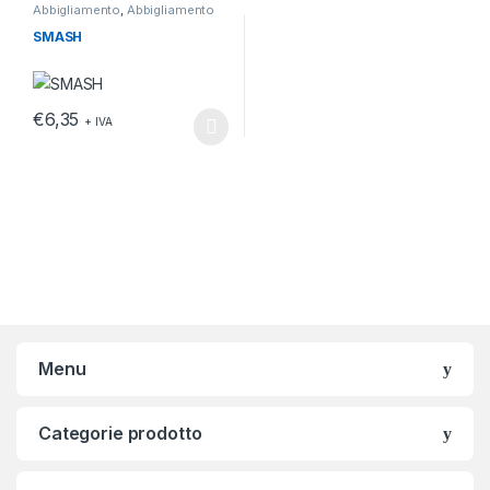
Abbigliamento
,
Abbigliamento
da lavoro
,
T-shirt
SMASH
€
6,35
+ IVA
Questo prodotto ha più varianti. Le opzioni possono essere scelt
Menu
Categorie prodotto