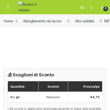
Skip to navigation
Skip to content
Open
0
Home
Abbigliamento da lavoro
Alta visibilità
RE
💰 Scaglioni di Sconto
Quantità
Sconto
Prezzo/pz
0+ pz
Nessuno
€4,75
ℹ️ Gli sconti si applicano automaticamente in base alla quantità