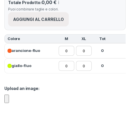
0,00 €
ℹ️
Totale Prodotto:
Puoi combinare taglie e colori.
AGGIUNGI AL CARRELLO
Colore
M
XL
Tot
arancione-fluo
0
giallo-fluo
0
Upload an image: