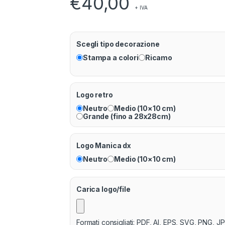
€
40,00
+ IVA
Scegli tipo decorazione
Stampa a colori
Ricamo
Logo retro
Neutro
Medio (10×10 cm)
Grande (fino a 28x28cm)
Logo Manica dx
Neutro
Medio (10×10 cm)
Carica logo/file
Formati consigliati: PDF, AI, EPS, SVG, PNG, JP