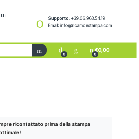
tti
Supporto:
+39.06.963.54.19
Email: info@ricamoestampa.com
€
0,00
0
0
sempre ricontattato prima della stampa
 ottimale!