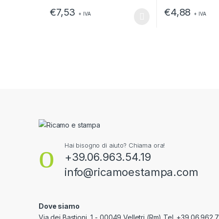
€
7,53
€
4,88
+ IVA
+ IVA
Questo prodotto ha più varianti. Le opzioni possono e
Questo prodotto h
Hai bisogno di aiuto? Chiama ora!
+39.06.963.54.19
info@ricamoestampa.com
Dove siamo
Via dei Bastioni, 1 - 00049 Velletri (Rm) Tel. +39.06.962.