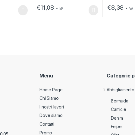
€
11,08
€
8,38
+ IVA
+ IVA
ssere scelte nella pagina del prodotto
a più varianti. Le opzioni possono essere scelte nella pagina del pr
Questo prodotto ha più varianti. Le opzioni posso
Questo prodott
Menu
Categorie p
Home Page
Abbigliamento
Chi Siamo
Bermuda
I nostri lavori
Camicie
Dove siamo
Denim
Contatti
Felpe
Promo
70.05