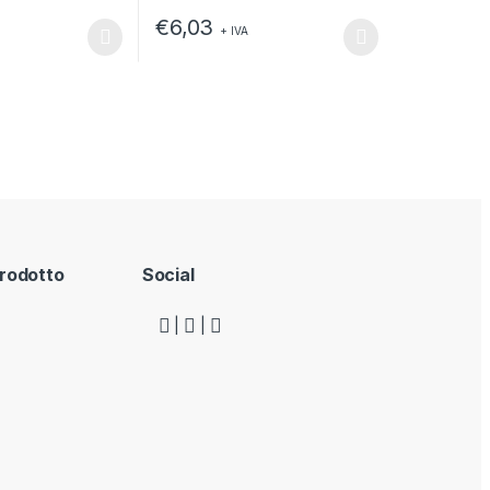
€
6,03
+ IVA
odotto
no essere scelte nella pagina del prodotto
o ha più varianti. Le opzioni possono essere scelte nella pagina del
Questo prodotto ha più varianti. Le opzioni po
rodotto
Social
|
|