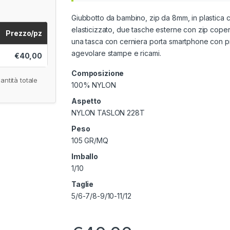
Giubbotto da bambino, zip da 8mm, in plastica con
elasticizzato, due tasche esterne con zip coperta
Prezzo/pz
una tasca con cerniera porta smartphone con pr
agevolare stampe e ricami.
€40,00
Composizione
antità totale
100% NYLON
Aspetto
NYLON TASLON 228T
Peso
105 GR/MQ
Imballo
1/10
Taglie
5/6-7/8-9/10-11/12