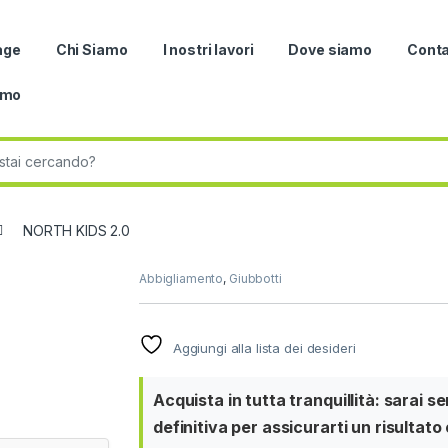
age
Chi Siamo
I nostri lavori
Dove siamo
Conta
omo
r:
NORTH KIDS 2.0
Abbigliamento
,
Giubbotti
Aggiungi alla lista dei desideri
Acquista in tutta tranquillità: sarai 
definitiva per assicurarti un risultato