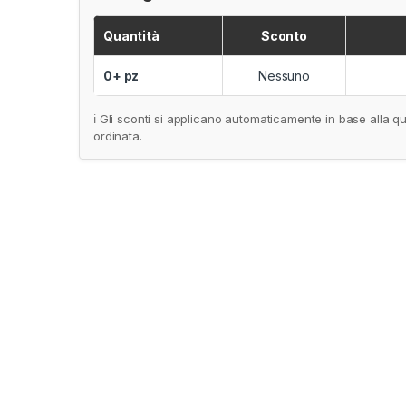
Quantità
Sconto
0+ pz
Nessuno
ℹ️ Gli sconti si applicano automaticamente in base alla qu
ordinata.