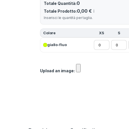
0
Totale Quantità:
0,00 €
ℹ️
Totale Prodotto:
Inserisci le quantità per taglia.
Colore
XS
S
giallo-fluo
Upload an image: