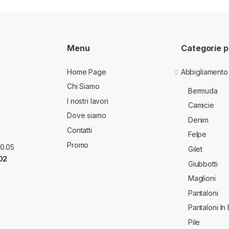
Menu
Categorie p
Home Page
Abbigliamento
Chi Siamo
Bermuda
I nostri lavori
Camicie
Dove siamo
Denim
Contatti
Felpe
Promo
70.05
Gilet
02
Giubbotti
Maglioni
Pantaloni
Pantaloni In
Pile