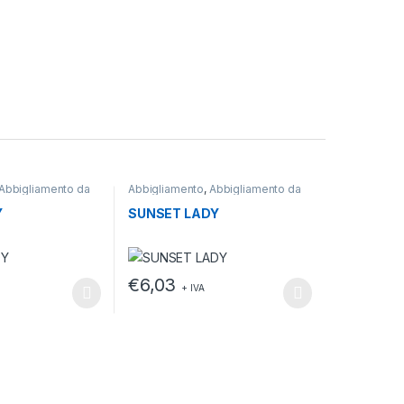
Abbigliamento da
Abbigliamento
,
Abbigliamento da
lavoro
,
T-shirt
Y
SUNSET LADY
€
6,03
+ IVA
odotto
no essere scelte nella pagina del prodotto
o ha più varianti. Le opzioni possono essere scelte nella pagina del
Questo prodotto ha più varianti. Le opzioni po