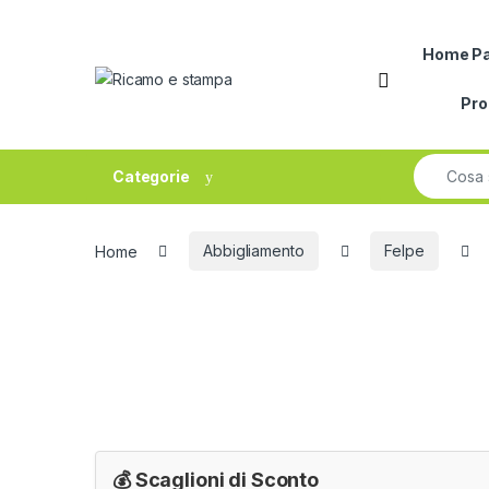
Skip to navigation
Skip to content
Home P
Open
Pr
Search fo
Categorie
Home
Abbigliamento
Felpe
💰 Scaglioni di Sconto