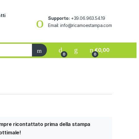
tti
Supporto:
+39.06.963.54.19
Email: info@ricamoestampa.com
€
0,00
0
0
sempre ricontattato prima della stampa
 ottimale!