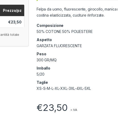
Felpa da uomo, fluorescente, girocollo, manica rag
Prezzo/pz
costina elasticizzata, cuciture rinforzate.
€23,50
Composizione
50% COTONE 50% POLIESTERE
antità totale
Aspetto
GARZATA FLUORESCENTE
Peso
300 GR/MQ
Imballo
5/20
Taglie
XS-S-M-L-XL-XXL-3XL-4XL-5XL
€
23,50
+ IVA