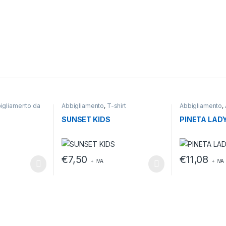
igliamento da
Abbigliamento
,
T-shirt
Abbigliamento
,
lavoro
SUNSET KIDS
PINETA LAD
€
7,50
€
11,08
+ IVA
+ IVA
ssere scelte nella pagina del prodotto
a più varianti. Le opzioni possono essere scelte nella pagina del pr
Questo prodotto ha più varianti. Le opzioni posso
Questo prodott