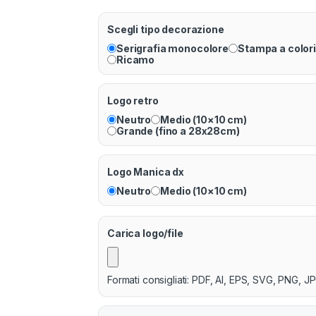
Scegli tipo decorazione
Serigrafia monocolore
Stampa a colori
Ricamo
Logo retro
Neutro
Medio (10×10 cm)
Grande (fino a 28x28cm)
Logo Manica dx
Neutro
Medio (10×10 cm)
Carica logo/file
Formati consigliati: PDF, AI, EPS, SVG, PNG, JP