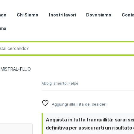
age
Chi Siamo
I nostri lavori
Dove siamo
Conta
omo
r:
MISTRAL+FLUO
Abbigliamento
,
Felpe
Aggiungi alla lista dei desideri
Acquista in tutta tranquillità: sarai 
definitiva per assicurarti un risultato