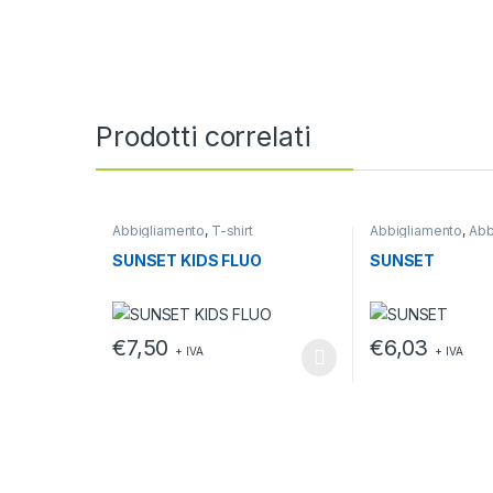
Prodotti correlati
Abbigliamento
,
T-shirt
Abbigliamento
,
Abb
lavoro
,
T-shirt
SUNSET KIDS FLUO
SUNSET
€
7,50
€
6,03
+ IVA
+ IVA
Questo prodotto ha più varianti. Le opzioni possono e
Questo prodotto h