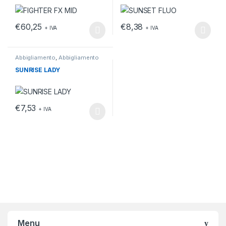
€
60,25
€
8,38
+ IVA
+ IVA
Questo prodotto ha più varianti. Le opzioni possono essere scelt
Questo prodotto ha più varianti.
Abbigliamento
,
Abbigliamento
da lavoro
,
T-shirt
SUNRISE LADY
€
7,53
+ IVA
Questo prodotto ha più varianti. Le opzioni possono essere scelt
Menu