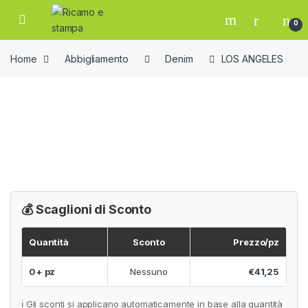
Skip to navigation
Skip to content
Open
0
Home
Abbigliamento
Denim
LOS ANGELES
💰 Scaglioni di Sconto
Quantità
Sconto
Prezzo/pz
0+ pz
Nessuno
€41,25
ℹ️ Gli sconti si applicano automaticamente in base alla quantità