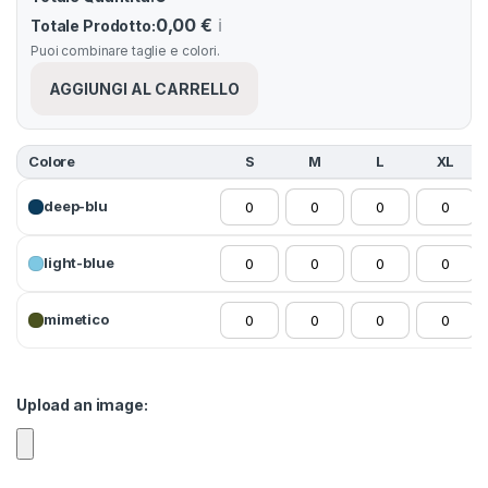
0,00 €
ℹ️
Totale Prodotto:
Puoi combinare taglie e colori.
AGGIUNGI AL CARRELLO
Colore
S
M
L
XL
deep-blu
light-blue
mimetico
Upload an image: