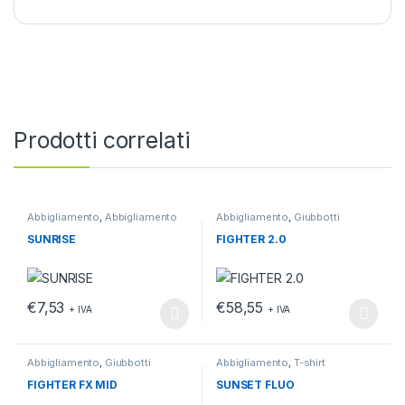
Prodotti correlati
Abbigliamento
,
Abbigliamento
Abbigliamento
,
Giubbotti
da lavoro
,
T-shirt
SUNRISE
FIGHTER 2.0
€
7,53
€
58,55
+ IVA
+ IVA
Questo prodotto ha più varianti. Le opzioni possono essere scelt
Questo prodotto ha più varianti.
Abbigliamento
,
Giubbotti
Abbigliamento
,
T-shirt
FIGHTER FX MID
SUNSET FLUO