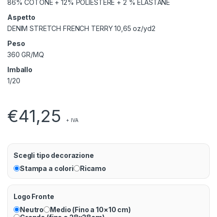
86% COTONE + 12% POLIESTERE + 2 % ELASTANE
Aspetto
DENIM STRETCH FRENCH TERRY 10,65 oz/yd2
Peso
360 GR/MQ
Imballo
1/20
€
41,25
+ IVA
Scegli tipo decorazione
Stampa a colori
Ricamo
Logo Fronte
Neutro
Medio (Fino a 10×10 cm)