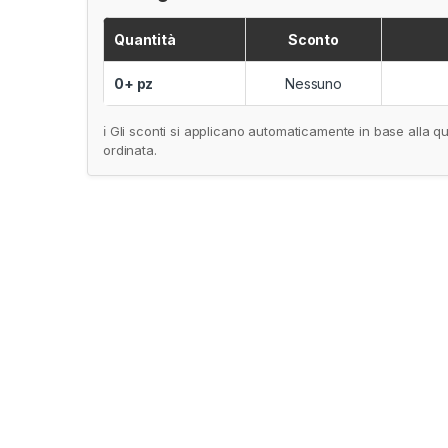
Quantità
Sconto
0+ pz
Nessuno
ℹ️ Gli sconti si applicano automaticamente in base alla qu
ordinata.