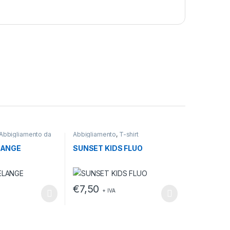
Abbigliamento da
Abbigliamento
,
T-shirt
LANGE
SUNSET KIDS FLUO
€
7,50
+ IVA
odotto
no essere scelte nella pagina del prodotto
o ha più varianti. Le opzioni possono essere scelte nella pagina del
Questo prodotto ha più varianti. Le opzioni po