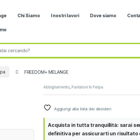
age
Chi Siamo
I nostri lavori
Dove siamo
Conta
omo
r:
lpa
FREEDOM+ MELANGE
Abbigliamento
,
Pantaloni In Felpa
Aggiungi alla lista dei desideri
Acquista in tutta tranquillità: sarai 
definitiva per assicurarti un risultato