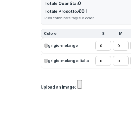
0
Totale Quantità:
€0
ℹ️
Totale Prodotto:
Puoi combinare taglie e colori.
Colore
S
M
grigio-melange
grigio-melange-italia
Upload an image: