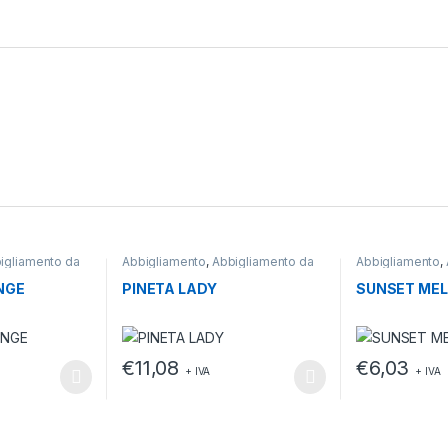
igliamento da
Abbigliamento
,
Abbigliamento da
Abbigliamento
,
lavoro
lavoro
,
T-shirt
NGE
PINETA LADY
SUNSET ME
€
11,08
€
6,03
+ IVA
+ IVA
ssere scelte nella pagina del prodotto
a più varianti. Le opzioni possono essere scelte nella pagina del pr
Questo prodotto ha più varianti. Le opzioni posso
Questo prodott