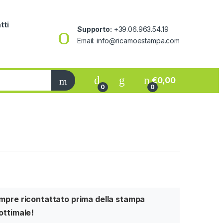
tti
Supporto:
+39.06.963.54.19
Email: info@ricamoestampa.com
€
0,00
0
0
sempre ricontattato prima della stampa
 ottimale!