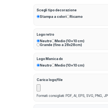
Scegli tipo decorazione
Stampa a colori
Ricamo
Logo retro
Neutro
Medio (10×10 cm)
Grande (fino a 28x28cm)
Logo Manica dx
Neutro
Medio (10×10 cm)
Carica logo/file
Formati consigliati: PDF, AI, EPS, SVG, PNG, JP