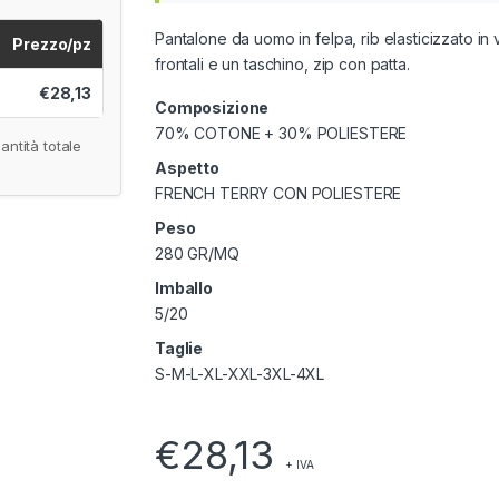
Pantalone da uomo in felpa, rib elasticizzato in 
Prezzo/pz
frontali e un taschino, zip con patta.
€28,13
Composizione
70% COTONE + 30% POLIESTERE
antità totale
Aspetto
FRENCH TERRY CON POLIESTERE
Peso
280 GR/MQ
Imballo
5/20
Taglie
S-M-L-XL-XXL-3XL-4XL
€
28,13
+ IVA