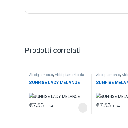
Prodotti correlati
Abbigliamento
,
Abbigliamento da
Abbigliamento
,
Abb
lavoro
,
T-shirt
lavoro
,
T-shirt
SUNRISE LADY MELANGE
SUNRISE MELA
€
7,53
€
7,53
+ IVA
+ IVA
Questo prodotto ha più varianti. Le opzioni possono e
Questo prodotto h