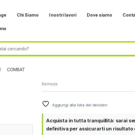
age
Chi Siamo
I nostri lavori
Dove siamo
Conta
omo
r:
COMBAT
Bermuda
Aggiungi alla lista dei desideri
Acquista in tutta tranquillità: sarai 
definitiva per assicurarti un risultato