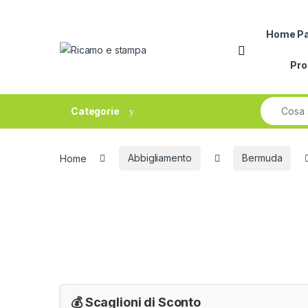
Skip to navigation
Skip to content
Home P
Open
Pr
Search fo
Categorie
Home
Abbigliamento
Bermuda
💰 Scaglioni di Sconto