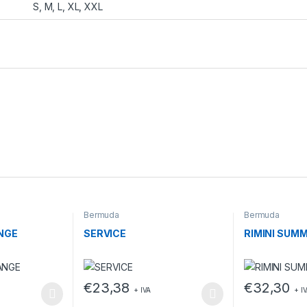
S, M, L, XL, XXL
Bermuda
Bermuda
NGE
SERVICE
RIMINI SUM
€
23,38
€
32,30
+ IVA
+ I
ssere scelte nella pagina del prodotto
a più varianti. Le opzioni possono essere scelte nella pagina del pr
Questo prodotto ha più varianti. Le opzioni posso
Questo prodott