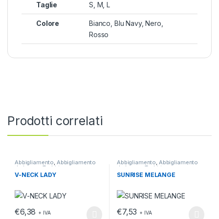
Taglie
S, M, L
Colore
Bianco, Blu Navy, Nero,
Rosso
Prodotti correlati
Abbigliamento
,
Abbigliamento
Abbigliamento
,
Abbigliamento
da lavoro
,
T-shirt
da lavoro
,
T-shirt
V-NECK LADY
SUNRISE MELANGE
€
6,38
€
7,53
+ IVA
+ IVA