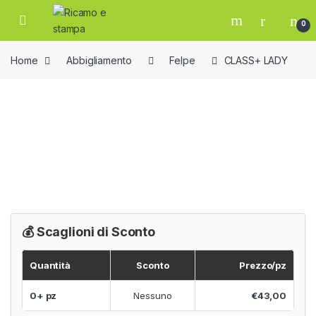
Skip to navigation
Skip to content
Open
0
Home
Abbigliamento
Felpe
CLASS+ LADY
💰 Scaglioni di Sconto
Quantità
Sconto
Prezzo/pz
0+ pz
Nessuno
€43,00