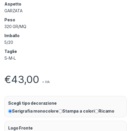
Aspetto
GARZATA
Peso
320 GR/MQ
Imballo
5/20
Taglie
S-M-L
€
43,00
+ IVA
Scegli tipo decorazione
Serigrafia monocolore
Stampa a colori
Ricamo
Logo Fronte