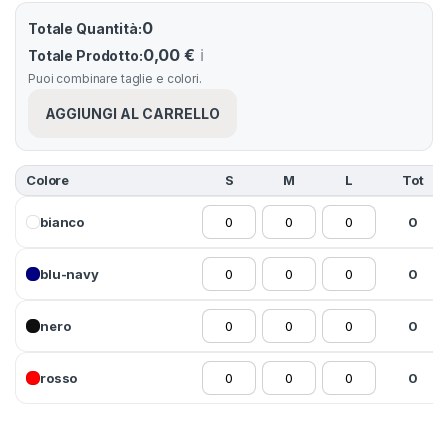
0
Totale Quantità:
0,00 €
ℹ️
Totale Prodotto:
Puoi combinare taglie e colori.
AGGIUNGI AL CARRELLO
Colore
S
M
L
Tot
bianco
0
blu-navy
0
nero
0
rosso
0