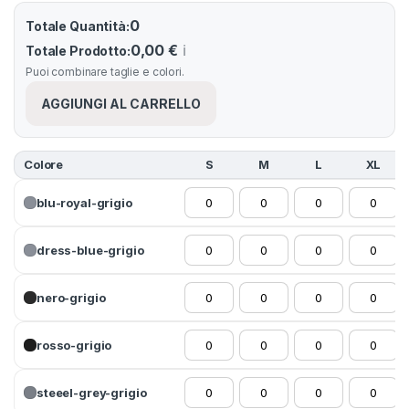
0
Totale Quantità:
0,00 €
ℹ️
Totale Prodotto:
Puoi combinare taglie e colori.
AGGIUNGI AL CARRELLO
Colore
S
M
L
XL
blu-royal-grigio
dress-blue-grigio
nero-grigio
rosso-grigio
steeel-grey-grigio