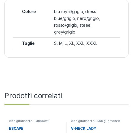
Colore
blu royal/grigio, dress
blue/grigio, nero/grigio,
rosso/grigio, steeel
grey/grigio
Taglie
S, M, L, XL, XXL, XXXL
Prodotti correlati
Abbigliamento
,
Giubbotti
Abbigliamento
,
Abbigliamento
da lavoro
,
T-shirt
ESCAPE
V-NECK LADY