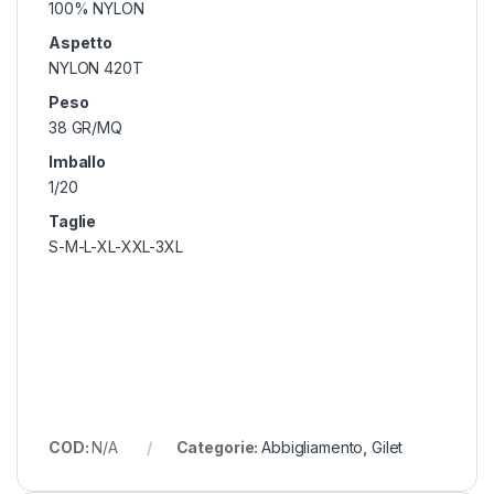
100% NYLON
Aspetto
NYLON 420T
Peso
38 GR/MQ
Imballo
1/20
Taglie
S-M-L-XL-XXL-3XL
COD:
N/A
Categorie:
Abbigliamento
,
Gilet