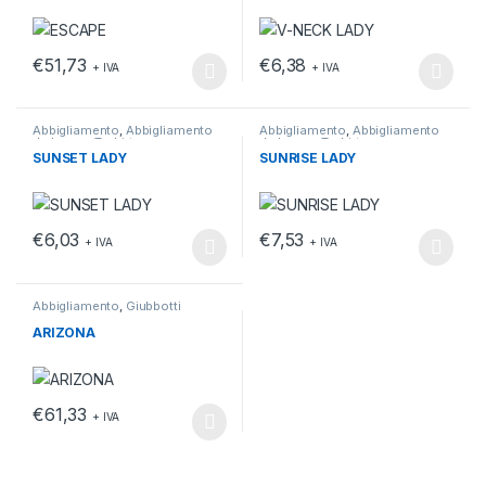
€
51,73
€
6,38
+ IVA
+ IVA
Questo prodotto ha più varianti. Le opzioni possono essere scelt
Questo prodotto ha più varianti.
Abbigliamento
,
Abbigliamento
Abbigliamento
,
Abbigliamento
da lavoro
,
T-shirt
da lavoro
,
T-shirt
SUNSET LADY
SUNRISE LADY
€
6,03
€
7,53
+ IVA
+ IVA
Questo prodotto ha più varianti. Le opzioni possono essere scelt
Questo prodotto ha più varianti.
Abbigliamento
,
Giubbotti
ARIZONA
€
61,33
+ IVA
Questo prodotto ha più varianti. Le opzioni possono essere scelt