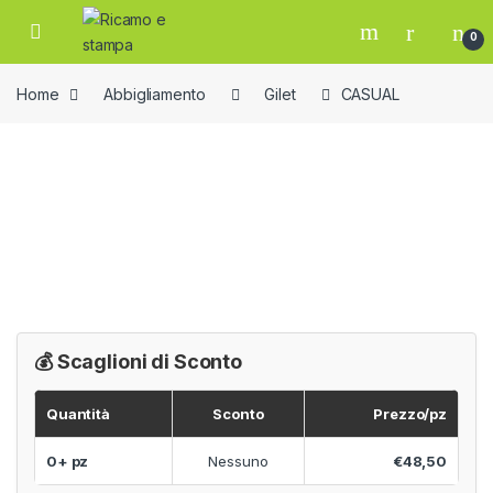
Skip to navigation
Skip to content
Open
0
Home
Abbigliamento
Gilet
CASUAL
💰 Scaglioni di Sconto
Quantità
Sconto
Prezzo/pz
0+ pz
Nessuno
€48,50