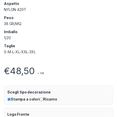
Aspetto
NYLON 420T
Peso
38 GR/MQ
Imballo
1/20
Taglie
S-M-L-XL-XXL-3XL
€
48,50
+ IVA
Scegli tipo decorazione
Stampa a colori
Ricamo
Logo Fronte