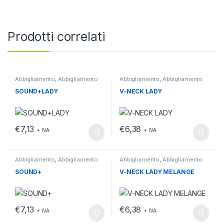
Prodotti correlati
Abbigliamento
,
Abbigliamento
Abbigliamento
,
Abbigliamento
da lavoro
,
T-shirt
da lavoro
,
T-shirt
SOUND+LADY
V-NECK LADY
€
7,13
€
6,38
+ IVA
+ IVA
Questo prodotto ha più varianti. Le opzioni possono essere scelt
Questo prodotto ha più varianti.
Abbigliamento
,
Abbigliamento
Abbigliamento
,
Abbigliamento
da lavoro
,
T-shirt
da lavoro
,
T-shirt
SOUND+
V-NECK LADY MELANGE
€
7,13
€
6,38
+ IVA
+ IVA
Questo prodotto ha più varianti. Le opzioni possono essere scelt
Questo prodotto ha più varianti.