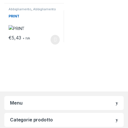
Abbigliamento
,
Abbigliamento
da lavoro
,
T-shirt
PRINT
€
5,43
+ IVA
Questo prodotto ha più varianti. Le opzioni possono essere scelt
Menu
Categorie prodotto