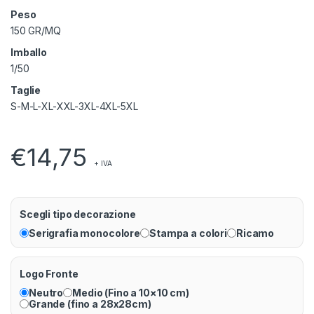
Peso
150 GR/MQ
Imballo
1/50
Taglie
S-M-L-XL-XXL-3XL-4XL-5XL
€
14,75
+ IVA
Scegli tipo decorazione
Serigrafia monocolore
Stampa a colori
Ricamo
Logo Fronte
Neutro
Medio (Fino a 10×10 cm)
Grande (fino a 28x28cm)