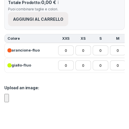
0,00 €
ℹ️
Totale Prodotto:
Puoi combinare taglie e colori.
AGGIUNGI AL CARRELLO
Colore
XXS
XS
S
M
arancione-fluo
giallo-fluo
Upload an image: