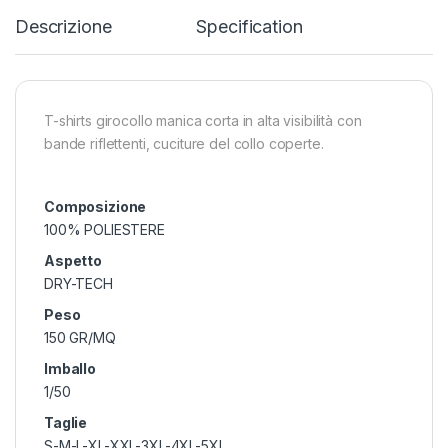
Descrizione
Specification
T-shirts girocollo manica corta in alta visibilità con
bande riflettenti, cuciture del collo coperte.
Composizione
100% POLIESTERE
Aspetto
DRY-TECH
Peso
150 GR/MQ
Imballo
1/50
Taglie
S-M-L-XL-XXL-3XL-4XL-5XL