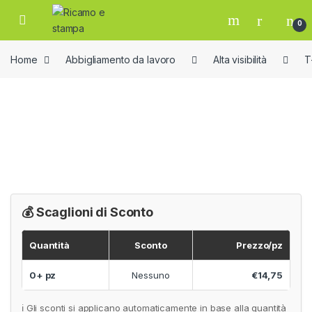
Skip to navigation
Skip to content
Open
0
Home
Abbigliamento da lavoro
Alta visibilità
T
💰 Scaglioni di Sconto
Quantità
Sconto
Prezzo/pz
0+ pz
Nessuno
€14,75
ℹ️ Gli sconti si applicano automaticamente in base alla quantità