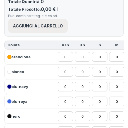
0
Totale Quantità:
0,00 €
ℹ️
Totale Prodotto:
Puoi combinare taglie e colori.
AGGIUNGI AL CARRELLO
Colore
XXS
XS
S
M
arancione
bianco
blu-navy
blu-royal
nero