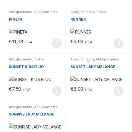
Abbigliamento
,
Abbigliamento
Abbigliamento
,
T-shirt
da lavoro
PINETA
RUNNER
€
11,08
€
5,63
+ IVA
+ IVA
Questo prodotto ha più varianti. Le opzioni possono essere scelt
Questo prodotto ha più varianti.
Abbigliamento
,
T-shirt
Abbigliamento
,
Abbigliamento
da lavoro
,
T-shirt
SUNSET KIDS FLUO
SUNSET LADY MELANGE
€
7,50
€
6,03
+ IVA
+ IVA
Questo prodotto ha più varianti. Le opzioni possono essere scelt
Questo prodotto ha più varianti.
Abbigliamento
,
Abbigliamento
da lavoro
,
T-shirt
SUNRISE LADY MELANGE