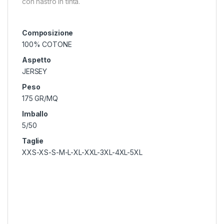
con nastro in tinta.
Composizione
100% COTONE
Aspetto
JERSEY
Peso
175 GR/MQ
Imballo
5/50
Taglie
XXS-XS-S-M-L-XL-XXL-3XL-4XL-5XL