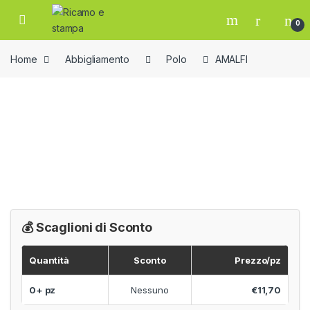
Skip to navigation
Skip to content
Open
0
Home
Abbigliamento
Polo
AMALFI
💰 Scaglioni di Sconto
Quantità
Sconto
Prezzo/pz
0+ pz
Nessuno
€11,70