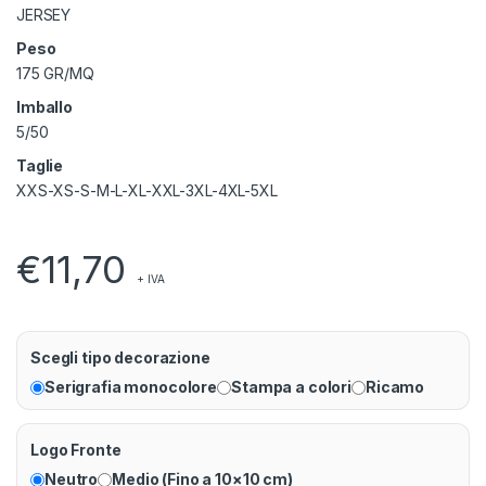
JERSEY
Peso
175 GR/MQ
Imballo
5/50
Taglie
XXS-XS-S-M-L-XL-XXL-3XL-4XL-5XL
€
11,70
+ IVA
Scegli tipo decorazione
Serigrafia monocolore
Stampa a colori
Ricamo
Logo Fronte
Neutro
Medio (Fino a 10×10 cm)