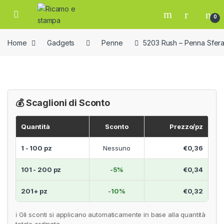
Skip to navigation
Skip to content
Open
0
Home
Gadgets
Penne
5203 Rush – Penna Sfer
💰 Scaglioni di Sconto
Quantità
Sconto
Prezzo/pz
1 - 100 pz
Nessuno
€0,36
101 - 200 pz
-5%
€0,34
201+ pz
-10%
€0,32
ℹ️ Gli sconti si applicano automaticamente in base alla quantità