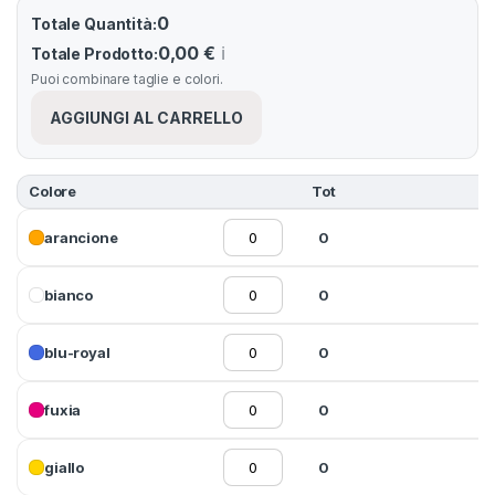
0
Totale Quantità:
0,00 €
ℹ️
Totale Prodotto:
Puoi combinare taglie e colori.
AGGIUNGI AL CARRELLO
Colore
Tot
arancione
0
bianco
0
blu-royal
0
fuxia
0
giallo
0