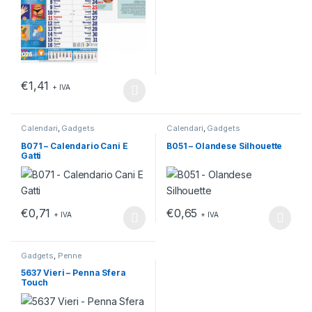
€
1,41
+ IVA
Questo prodotto ha più varianti. Le opzioni possono essere scelt
Calendari
,
Gadgets
Calendari
,
Gadgets
B071 – Calendario Cani E
B051 – Olandese Silhouette
Gatti
€
0,71
€
0,65
+ IVA
+ IVA
Questo prodotto ha più varianti. Le opzioni possono essere scelt
Questo prodotto ha più varianti.
Gadgets
,
Penne
5637 Vieri – Penna Sfera
Touch