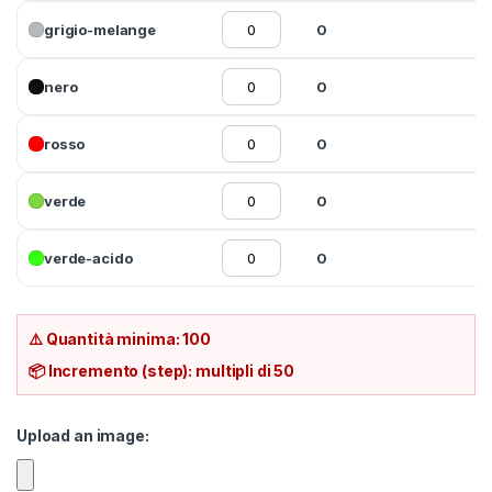
grigio-melange
0
nero
0
rosso
0
verde
0
verde-acido
0
⚠️ Quantità minima: 100
📦 Incremento (step): multipli di 50
Upload an image: